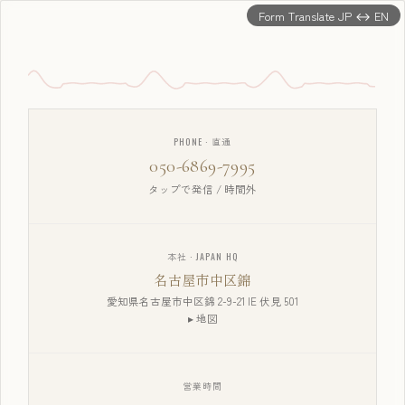
Form Translate JP ↔ EN
PHONE · 直通
050-6869-7995
タップで発信 / 時間外
本社 · JAPAN HQ
名古屋市中区錦
愛知県名古屋市中区錦 2-9-21 IE 伏見 501
▸ 地図
営業時間