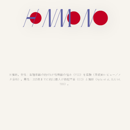
※推計。女性：生殖年齢の約41%が性機能の悩み（FSD）を経験（系統的レビュー／メ
タ分析）。男性：2025年までに約3.2億人が勃起不全（ED）と推計（Ayta et al., BJU Int.
1999）。